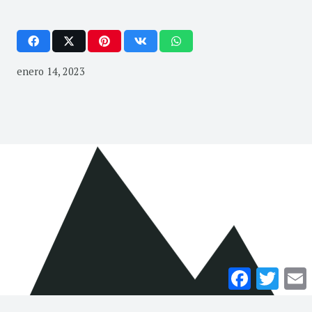
enero 14, 2023
Facebook
Twitte
E