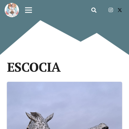
ESCOCIA