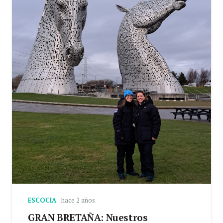
ESCOCIA
hace 2 años
GRAN BRETAÑA: Nuestros