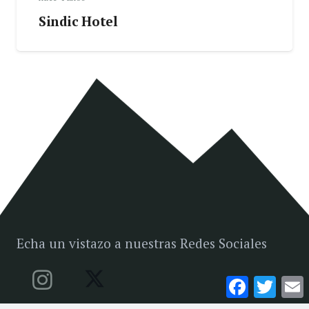
Sindic Hotel
Echa un vistazo a nuestras Redes Sociales
Facebook
Twitte
E