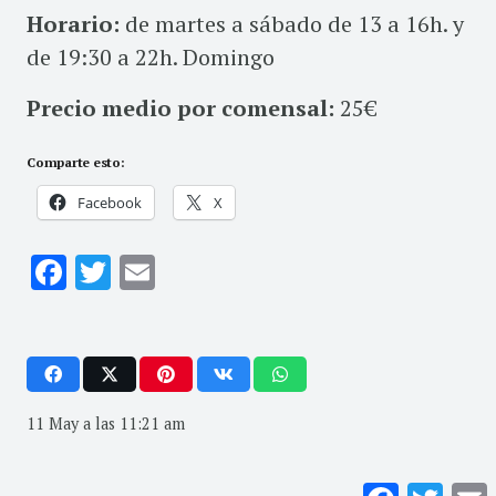
Horario:
de martes a sábado de 13 a 16h. y
de 19:30 a 22h. Domingo
Precio medio por comensal:
25€
Comparte esto:
Facebook
X
Facebook
Twitter
Email
11 May a las 11:21 am
Facebook
Twitte
E