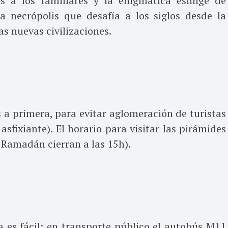
 a los familiares y la enigmática esfinge de
 necrópolis que desafía a los siglos desde la
as nuevas civilizaciones.
s a primera, para evitar aglomeración de turistas
asfixiante). El horario para visitar las pirámides
n Ramadán cierran a las 15h).
a es fácil: en transporte público el autobús M11