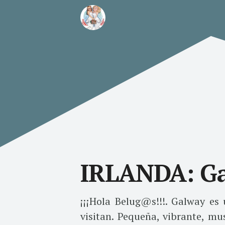
IRLANDA: G
¡¡¡Hola Belug@s!!!.
Galway es 
visitan. Pequeña, vibrante, mu