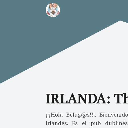
IRLANDA: Th
¡¡¡Hola Belug@s!!!. Bienvenid
irlandés. Es el pub dubliné