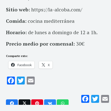
Sitio web:
https://la-alcoba.com/
Comida:
cocina mediterránea
Horario:
de lunes a domingo de 12 a 1h.
Precio medio por comensal:
30€
Comparte esto:
Facebook
X
Facebook
Twitter
Email
Facebook
Twitte
E