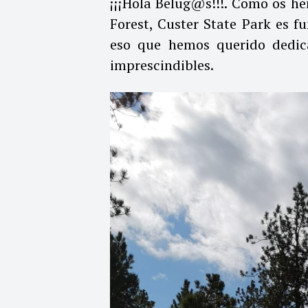
¡¡¡Hola Belug@s!!!. Como os h
Forest
, Custer State Park es f
eso que hemos querido dedica
imprescindibles.